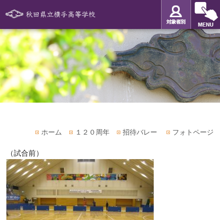
ホーム
１２０周年
招待バレー
フォトページ
（試合前）