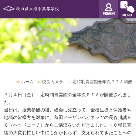
ホーム
校長カメラ
定時制青雲館全年次ＰＴＡ開催
７月４日（金） 定時制青雲館の全年次ＰＴＡが開催されまし
た。
当日は、授業参観の後、総会に先立って、全校生徒と保護者や
地域の皆様方を対象に、秋田ノーザンハピネッツの長谷川誠Ｈ
Ｃ（ヘッドコーチ）からご講演をいただきました。ＨＣ就任直
後の大変お忙しい中にもかかわらず、支えられてきたことへの