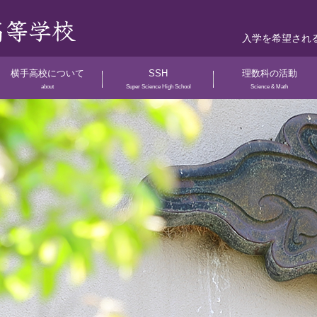
入学を希望され
横手高校について
SSH
理数科の活動
about
Super Science High School
Science & Math