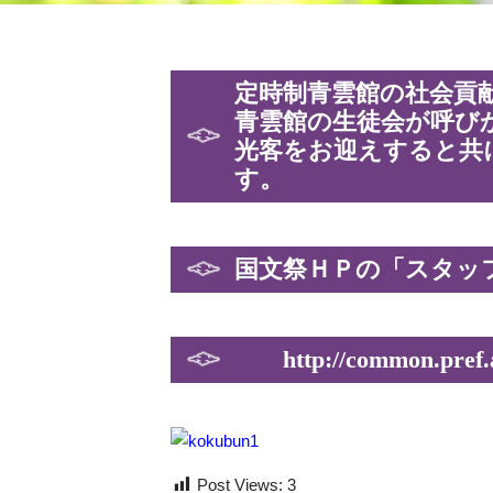
定時制青雲館の社会貢
青雲館の生徒会が呼び
光客をお迎えすると共
す。
国文祭ＨＰの「スタッ
http://common.pref.ak
Post Views:
3