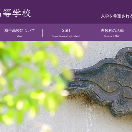
入学を希望され
横手高校について
SSH
理数科の活動
about
Super Science High School
Science & Math