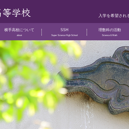
入学を希望され
横手高校について
SSH
理数科の活動
about
Super Science High School
Science & Math