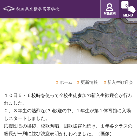
ホーム
更新情報
新入生歓迎会
１０日５・６校時を使って全校生徒参加の新入生歓迎会が行わ
れました。
２、３年生の熱烈な(？)歓迎の中、１年生が第１体育館に入場
しスタートしました。
応援団長の挨拶、校歌斉唱、団歌披露と続き、１年各クラスの
級長が一列に並び決意表明が行われました。（画像）