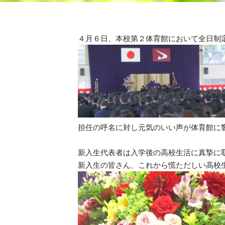
４月６日、本校第２体育館において全日制
担任の呼名に対し元気のいい声が体育館に
新入生代表者は入学後の高校生活に真摯に
新入生の皆さん、これから慌ただしい高校