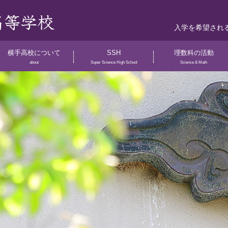
入学を希望され
横手高校について
SSH
理数科の活動
about
Super Science High School
Science & Math