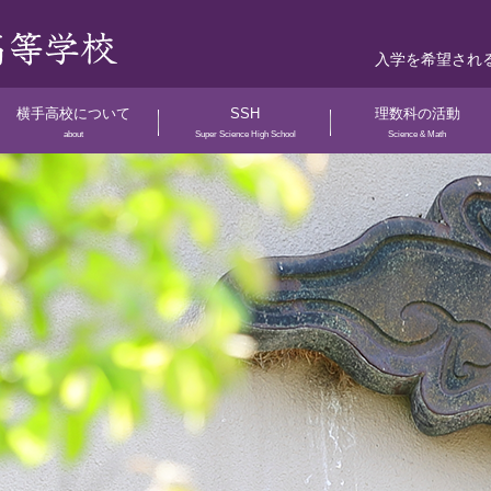
入学を希望され
横手高校について
SSH
理数科の活動
about
Super Science High School
Science & Math