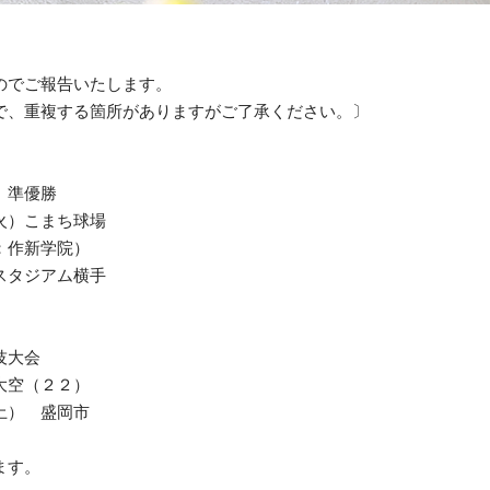
のでご報告いたします。
で、重複する箇所がありますがご了承ください。〕
 準優勝
火）こまち球場
：作新学院）
スタジアム横手
技大会
大空（２２）
土） 盛岡市
ます。