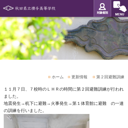
ホーム
更新情報
第２回避難訓練
１１月７日、７校時のＬＨＲの時間に第２回避難訓練が行われ
ました。
地震発生→机下に避難→火事発生→第１体育館に避難 の一連
の訓練を行いました。