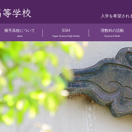
入学を希望され
横手高校について
SSH
理数科の活動
about
Super Science High School
Science & Math