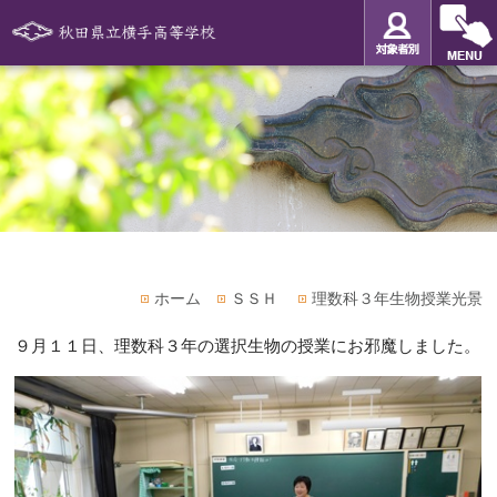
ホーム
ＳＳＨ
理数科３年生物授業光景
９月１１日、理数科３年の選択生物の授業にお邪魔しました。