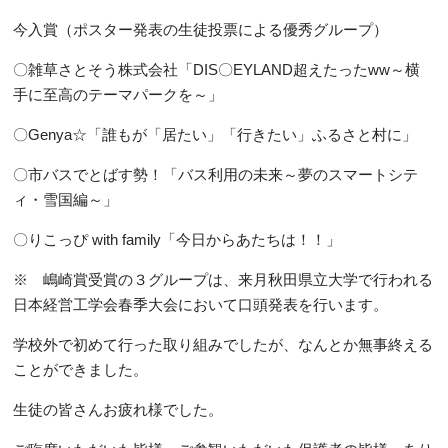
今入賞
（ポスター発表の生徒投票による優秀グループ）
〇雑草さとそう株式会社「DIS〇EYLAND超えたったww～横
手に至高のテーマパークを～」
〇Genya☆「誰もが「居たい」「行きたい」ふるさと村に」
〇市バスでとばす勢！「バス利用の未来～夢のスマートシテ
ィ・雪国編～」
〇りこっぴ with family「今日からあたちは！！」
※ 嶋崎賞受賞の３グループは、来月秋田県立大学で行われる
日本経営工学会春季大会において口頭発表を行います。
学校外で初めて行った取り組みでしたが、なんとか無事終える
ことができました。
生徒の皆さんお疲れ様でした。