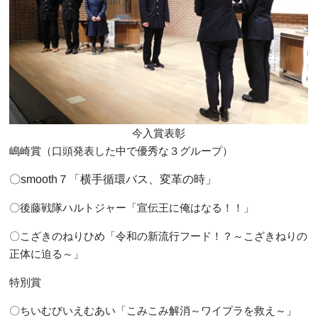
今入賞表彰
嶋崎賞
（口頭発表した中で優秀な３グループ）
〇smooth７「横手循環バス、変革の時」
〇後藤戦隊ハルトジャー「宣伝王に俺はなる！！」
〇こざきのねりひめ「令和の新流行フード！？～こざきねりの
正体に迫る～」
特別賞
〇ちいむびいえむあい「こみこみ解消～ワイプラを救え～」