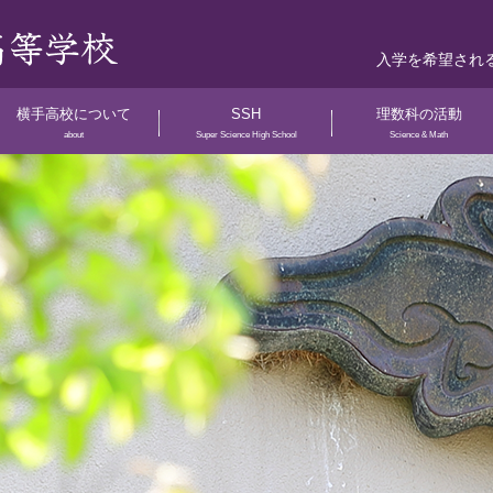
入学を希望され
横手高校について
SSH
理数科の活動
about
Super Science High School
Science & Math