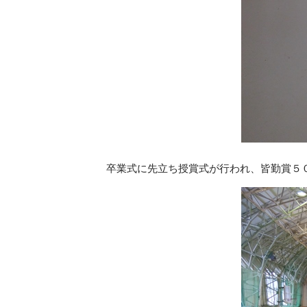
卒業式に先立ち授賞式が行われ、皆勤賞５