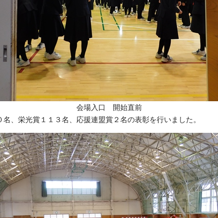
会場入口 開始直前
０名、栄光賞１１３名、応援連盟賞２名の表彰を行いました。