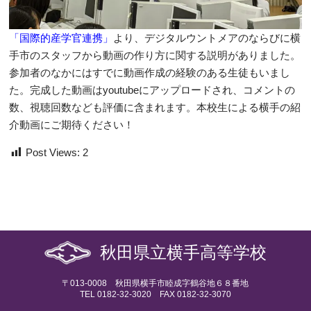
「国際的産学官連携」
より、デジタルウントメアのならびに横
手市のスタッフから動画の作り方に関する説明がありました。
参加者のなかにはすでに動画作成の経験のある生徒もいまし
た。完成した動画はyoutubeにアップロードされ、コメントの
数、視聴回数なども評価に含まれます。本校生による横手の紹
介動画にご期待ください！
Post Views:
2
秋田県立横手高等学校
〒013-0008 秋田県横手市睦成字鶴谷地６８番地
TEL 0182-32-3020 FAX 0182-32-3070