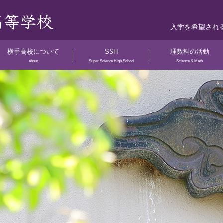
入学を希望され
横手高校について
SSH
理数科の活動
about
Super Science High School
Science & Math