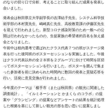
のなりの切り口で分析、考えることに取り組んだ成果を発表し
合いました。
発表会は秋田県立大学副学長の吉澤結子先生、システム科学技
術学部の木村寛先生、嶋崎真仁先生、高校教育課の伊藤匡先生
を迎えて行われました。新型コロナ感染対策のため一般への公
開は行われなかったものの、生徒家族の希望者約百名を加え盛
会となりました。
午前中は校内選考で選ばれたクラス代表７つの班がステージ発
表を行った後同班のポスターセッションを実施しました。午後
はクラス代表以外の全２８班を２グループに分けて時間を区切
ってポスターセッションを行いました。ポスターを囲んで集ま
った参加者を前に決められた時間内に数回の発表と質疑応答を
行い、活発に意見交換が行われました。
今年度のテーマは「横手市（または秋田県）の観光に関連した
調査統計」。「イルミネーションと かまくら のコラボ」の提
案や「グランピング」の提案などアンケートの結果を統計処理
した根拠を基にして新しい観光の形を思い思いに提案しまし