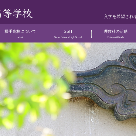
入学を希望され
横手高校について
SSH
理数科の活動
about
Super Science High School
Science & Math