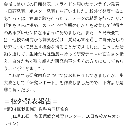
会場に赴いての口頭発表、スライドを用いたオンライン発表
（口頭発表、ポスター発表）を行いました。校外で発表するに
あたっては、追加実験を行ったり、データの精選を行ったりと
研究をさらに深め、スライドや説明のしかたを改善して説得力
のあるプレゼンになるように努めました。また、各発表会で
は、他校の研究から刺激を受け、質疑応答を通して自分たちの
研究について見直す機会を得ることができました。こうした活
動を通して、生徒たちは熱意を持って研究テーマの面白さを伝
え、自分たちが取り組んだ研究内容を多くの方々に知ってもら
うことができました。
­ これまでも研究内容についてはお知らせしてきましたが、集
大成として「研究レポート」を作成しましたので、下方より是
非ご覧ください。
＝校外発表報告＝
○第3４回秋田県理数科合同研修会
­ （11月15日 秋田県総合教育センター、16日各校からオン
ライン）