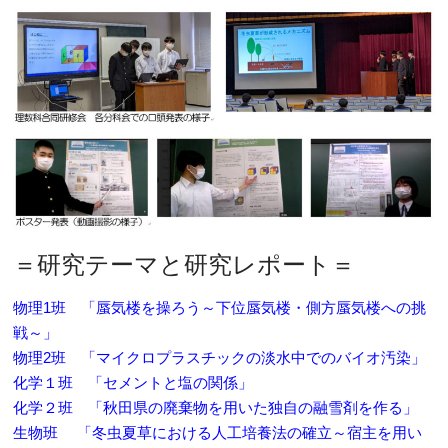
＝研究テーマと研究レポート＝
物理1班 「蜃気楼を操ろう～下位蜃気楼・側方蜃気楼への挑
戦～」
物理2班 「マイクロプラスチックの淡水中でのバイオ汚染」
化学１班 「セメントと塩の関係」
化学２班 「秋田県の廃棄物を用いた独自の融雪剤を作る」
生物班 「冬虫夏草における人工培養法の確立～宿主を用い