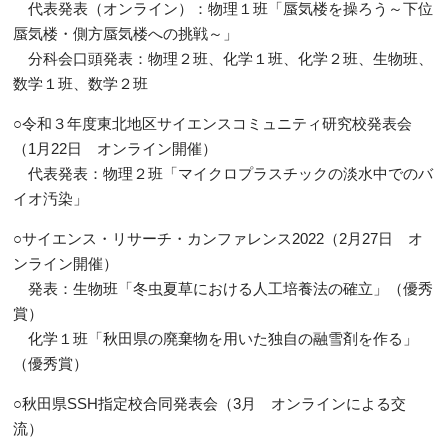
­­ 代表発表（オンライン）：物理１班「蜃気楼を操ろう～下位
蜃気楼・側方蜃気楼への挑戦～」
­­ 分科会口頭発表：物理２班、化学１班、化学２班、生物班、
数学１班、数学２班
○令和３年度東北地区サイエンスコミュニティ研究校発表会
（1月22日 オンライン開催）
­­ 代表発表：物理２班「マイクロプラスチックの淡水中でのバ
イオ汚染」
○サイエンス・リサーチ・カンファレンス2022（2月27日 オ
ンライン開催）
­­ 発表：生物班「冬虫夏草における人工培養法の確立」（優秀
賞）
­ ­化学１班「秋田県の廃棄物を用いた独自の融雪剤を作る」
（優秀賞）
○秋田県SSH指定校合同発表会（3月 オンラインによる交
流）