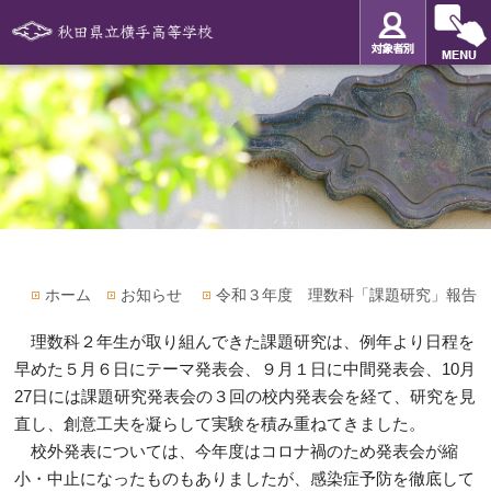
ホーム
お知らせ
令和３年度 理数科「課題研究」報告
­­­ 理数科２年生が取り組んできた課題研究は、例年より日程を
早めた５月６日にテーマ発表会、９月１日に中間発表会、10月
27日には課題研究発表会の３回の校内発表会を経て、研究を見
直し、創意工夫を凝らして実験を積み重ねてきました。
­ ­校外発表については、今年度はコロナ禍のため発表会が縮
小・中止になったものもありましたが、感染症予防を徹底して