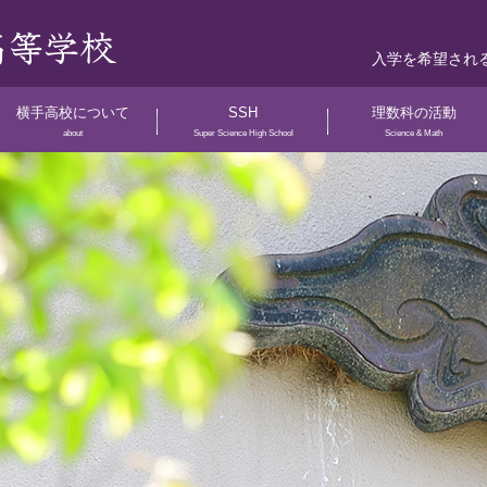
入学を希望され
横手高校について
SSH
理数科の活動
about
Super Science High School
Science & Math