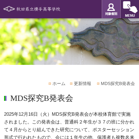
ホーム
更新情報
MDS探究B発表会
MDS探究B発表会
2025年12月16日（火）MDS探究B発表会が本校体育館で実施
されました。この発表会は、普通科２年生が３７の班に分かれ
て４月からとり組んできた研究について、ポスターセッション
形式で行われたもので、会には１年生の他、保護者も複数名来