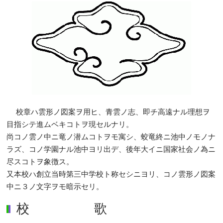
校章ハ雲形ノ図案ヲ用ヒ、青雲ノ志、即チ高遠ナル理想ヲ
目指シテ進ムベキコトヲ現セルナリ。
尚コノ雲ノ中ニ竜ノ潜ムコトヲモ寓シ、蛟竜終ニ池中ノモノナ
ラズ、コノ学園ナル池中ヨリ出デ、後年大イニ国家社会ノ為ニ
尽スコトヲ象徴ス。
又本校ハ創立当時第三中学校ト称セシニヨリ、コノ雲形ノ図案
中ニ３ノ文字ヲモ暗示セリ。
校 歌