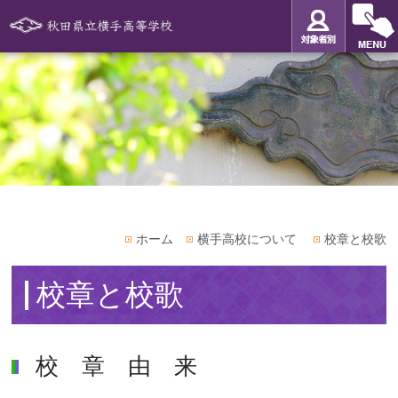
ホーム
横手高校について
校章と校歌
校章と校歌
校 章 由 来