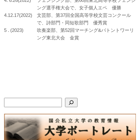
4. 6.26(2022)
フェンシング部、第60回東北高等学校フェンシ
ング選手権大会で、女子個人エペ 優勝
4.12.17(2022)
文芸部、第37回全国高等学校文芸コンクール
で、詩部門・同短歌部門 優秀賞
5 . (2023)
吹奏楽部、第52回マーチング&バトントワーリ
ング東北大会 金賞
検