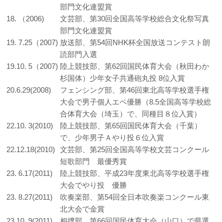
部門文化連盟賞
18. （2006)
文芸部、第30回全国高等学校総合文化祭写真
部門文化連盟賞
19. 7.25（2007)
放送部、第54回NHK杯全国放送コンテスト朗
読部門入選
19.10. 5（2007)
陸上競技部、第62回国民体育大会（秋田わか
杉国体）少年女子共通砲丸投 8位入賞
20.6.29(2008)
フェンシング部、第46回東北高等学校選手権
大会で男子個人エペ優勝（8.5全国高等学校総
合体育大会（埼玉）で、同種目８位入賞）
22.10. 3(2010)
陸上競技部、第65回国民体育大会（千葉）
で、少年男子Ａやり投６位入賞
22.12.18(2010)
文芸部、第25回全国高等学校文芸コンクール
短歌部門 最優秀賞
23. 6.17(2011)
陸上競技部、平成23年度東北高等学校選手権
大会でやり投 優勝
23. 8.27(2011)
吹奏楽部、第54回全日本吹奏楽コンクール東
北大会で金賞
23.10. 9(2011)
相撲部、第66回国民体育大会（山口）で県選