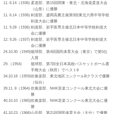
11. 6.14（1936)
柔道部、第15回関東・東北・北海道柔道大会
（山形）に優勝
11. 6.14（1936)
剣道部、盛岡高農主催第9回東北六県中等学校
剣道大会に優勝
11. 9.28（1936)
剣道部、岩手医専主催北日本中等学校剣道大
会に優勝
12. 9.26（1937)
剣道部、岩手医専主催北日本中等学校剣道大
会に優勝
24.10.30（1949)
籠球部、第4回国民体育大会（東京）で第5位
入賞
29.（1954)
籠球部、第7回全日本高校バスケットボール選
手権大会（秋田）でベスト8
34.10.18（1959)
吹奏楽部、東北地区コンクールBクラスで優勝
（仙台）
39.11. 8（1964)
吹奏楽部、NHK音楽コンクール東北大会に優
勝
40.10.10（1965)
吹奏楽部、NHK音楽コンクール東北大会に優
勝
41.10.23（1966)
山岳部、第21回国民体育大会（大分）で優勝