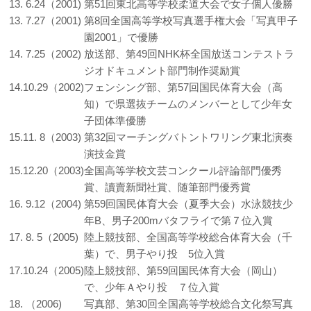
13. 6.24（2001)
第51回東北高等学校柔道大会で女子個人優勝
13. 7.27（2001)
第8回全国高等学校写真選手権大会「写真甲子
園2001」で優勝
14. 7.25（2002)
放送部、第49回NHK杯全国放送コンテストラ
ジオドキュメント部門制作奨励賞
14.10.29（2002)
フェンシング部、第57回国民体育大会（高
知）で県選抜チームのメンバーとして少年女
子団体準優勝
15.11. 8（2003)
第32回マーチングバトントワリング東北演奏
演技金賞
15.12.20（2003)
全国高等学校文芸コンクール評論部門優秀
賞、讀賣新聞社賞、随筆部門優秀賞
16. 9.12（2004)
第59回国民体育大会（夏季大会）水泳競技少
年B、男子200mバタフライで第７位入賞
17. 8. 5（2005)
陸上競技部、全国高等学校総合体育大会（千
葉）で、男子やり投 5位入賞
17.10.24（2005)
陸上競技部、第59回国民体育大会（岡山）
で、少年Ａやり投 ７位入賞
18. （2006)
写真部、第30回全国高等学校総合文化祭写真