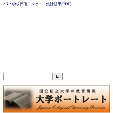
○R７学校評価アンケート集計結果(PDF)
検