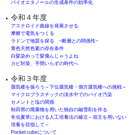
バイオエタノールの生成条件の効率化
令和４年度
アステロイド曲線を発展させる
摩擦で電気をつくる
ラドンで地質を探る ~断層との関係性~
⻘⾊天然⾊素の存在条件
白髪染めって髪傷んじゃうよね
カビ対策、⼿間いらずの時代へ
令和３年度
蜃気楼を操ろう～下位蜃気楼・側方蜃気楼への挑戦～
マイクロプラスチックの淡水中でのバイオ汚染
セメントと塩の関係
秋田県の廃棄物を用いた独自の融雪剤を作る
冬虫夏草における人工培養法の確立～宿主を用いない
培養を目指して～
Pocket cubeについて