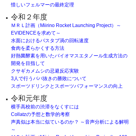
惜しいフェルマーの最終定理
令和２年度
ＭＲＬ計画（Miirino Rocket Launching Project）～
EVIDENCEを求めて～
水面におけるバスタブ渦の回転速度
食肉を柔らかくする方法
好熱菌酵素を用いたバイオマスエタノール生成方法の
開発を目指して
クサギカメムシの忌避反応実験
3人で行うババ抜きの勝敗について
スポーツドリンクとスポーツパフォーマンスの向上
令和元年度
横手高校前の渋滞をなくすには
Collatzの予想と数学的考察
声真似は本当に似ているのか？ ～音声分析による解明
～