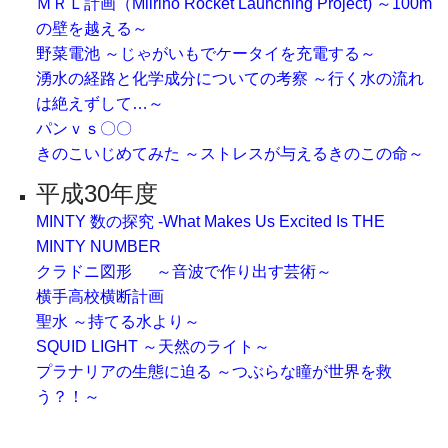
ＭＲＬ計画（Miirino Rocket Launching Project) ～100m
の壁を越える～
野菜電池 ～じゃがいもでケータイを充電する～
湧水の経路と化学成分についての考察 ～行く水の流れ
は絶えずして…～
パンｖｓ〇〇
きのこいじめてみた ～ストレスが与えるきのこの命～
平成30年度
MINTY 数の探究 -What Makes Us Excited Is THE
MINTY NUMBER
クラドニ図形 ～音波で作り出す芸術～
横手高校横断計画
聖水 ～持てる水より～
SQUID LIGHT ～天然のライト～
プラナリアの生態に迫る ～つぶらな瞳が世界を救
う？！～